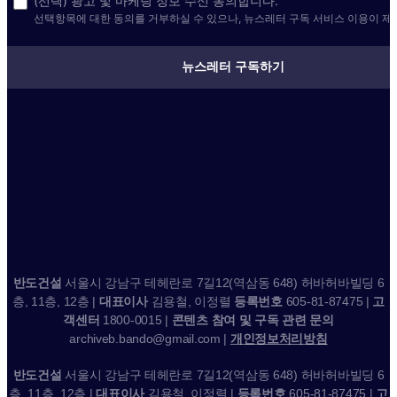
(선택) 광고 및 마케팅 정보 수신 동의합니다.
선택항목에 대한 동의를 거부하실 수 있으나, 뉴스레터 구독 서비스 이용이 제
뉴스레터 구독하기
반도건설
서울시 강남구 테헤란로 7길12(역삼동 648) 허바허바빌딩 6
층, 11층, 12층 |
대표이사
김용철, 이정렬
등록번호
605-81-87475 |
고
객센터
1800-0015 |
콘텐츠 참여 및 구독 관련 문의
archiveb.bando@gmail.com |
개인정보처리방침
반도건설
서울시 강남구 테헤란로 7길12(역삼동 648) 허바허바빌딩 6
층, 11층, 12층 |
대표이사
김용철, 이정렬 |
등록번호
605-81-87475 |
고