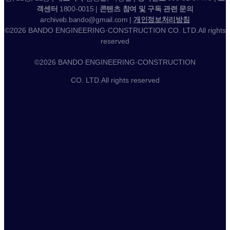
객센터
1800-0015 |
콘텐츠 참여 및 구독 관련 문의
archiveb.bando@gmail.com |
개인정보처리방침
©2026 BANDO ENGINEERING·CONSTRUCTION CO. LTD.All rights
reserved
©2026 BANDO ENGINEERING·CONSTRUCTION
CO. LTD.All rights reserved