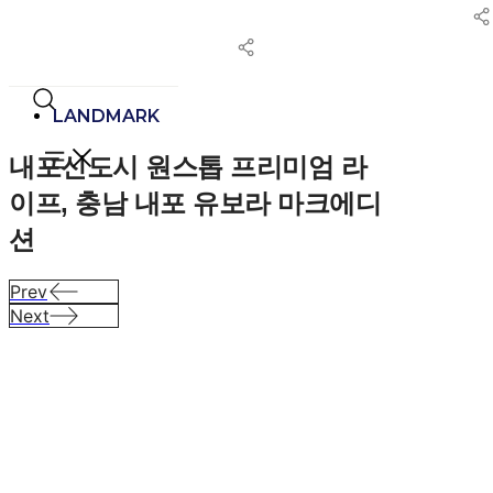
콘
텐
츠
로
건
LANDMARK
너
내포신도시 원스톱 프리미엄 라
뛰
기
이프,
충남 내포 유보라 마크에디
션
Prev
Next