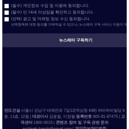
(필수) 개인정보 수집 및 이용에 동의합니다.
(필수) 만 14세 이상임을 확인하고 동의합니다.
(선택) 광고 및 마케팅 정보 수신 동의합니다.
선택항목에 대한 동의를 거부하실 수 있으나, 뉴스레터 구독 서비스 이용이 제
뉴스레터 구독하기
반도건설
서울시 강남구 테헤란로 7길12(역삼동 648) 허바허바빌딩 6
층, 11층, 12층 |
대표이사
김용철, 이정렬
등록번호
605-81-87475 |
고
객센터
1800-0015 |
콘텐츠 참여 및 구독 관련 문의
archiveb.bando@gmail.com |
개인정보처리방침