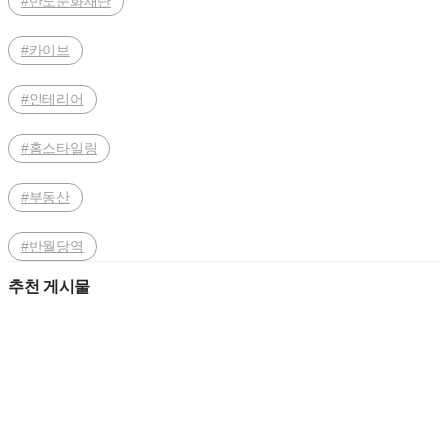
#반도문화재단
#카이브
#인테리어
#홈스타일링
#부동산
#반월당역
추천 게시물