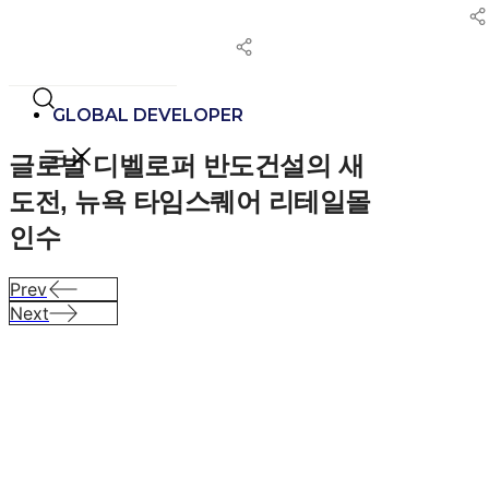
콘
텐
츠
로
건
GLOBAL DEVELOPER
너
글로벌 디벨로퍼 반도건설의 새
뛰
기
도전,
뉴욕 타임스퀘어 리테일몰
인수
Prev
Next