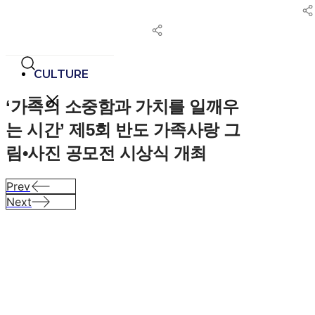
콘
텐
츠
로
건
CULTURE
너
‘가족의 소중함과 가치를 일깨우
뛰
기
는 시간’ 제5회 반도 가족사랑 그
림•사진 공모전 시상식 개최
Prev
Next