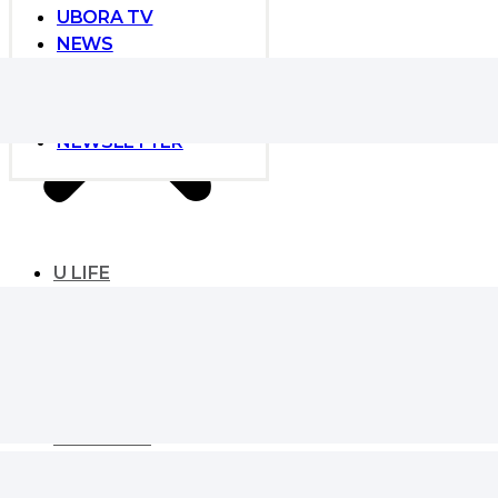
UBORA TV
NEWS
NEWS
GLOBAL DEVELOPER
EVENT
NEWSLETTER
U LIFE
UBORA LIFE
ESSENTIAL
SIGNATURE
KAIVE CORE
LANDMARK
MASTER’s VIEW
LIFESTYLE
MONEY & HOUSING
TREND