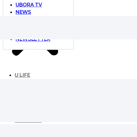
UBORA TV
NEWS
NEWS
GLOBAL DEVELOPER
EVENT
NEWSLETTER
U LIFE
UBORA LIFE
ESSENTIAL
SIGNATURE
KAIVE CORE
LANDMARK
MASTER’s VIEW
LIFESTYLE
MONEY & HOUSING
TREND