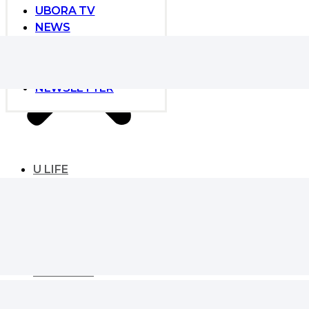
UBORA TV
NEWS
NEWS
GLOBAL DEVELOPER
EVENT
NEWSLETTER
U LIFE
UBORA LIFE
ESSENTIAL
SIGNATURE
KAIVE CORE
LANDMARK
MASTER’s VIEW
LIFESTYLE
MONEY & HOUSING
TREND