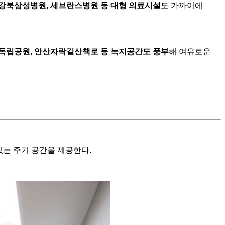
강북삼성병원
,
세브란스병원
등
대형
의료시설
도 가까이에
독립공원
,
안산자락길산책로
등
녹지공간도
풍부
해 여유로운
있는 주거 공간을 제공한다.