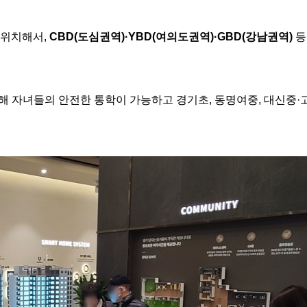
 위치해서,
CBD(
도심권역
)·YBD(
여의도권역
)·GBD(
강남권역
)
등
리해 자녀들의 안전한 통학이 가능하고 경기초, 동명여중, 대신중·고