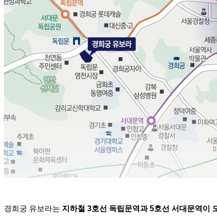
경희궁 유보라는
지하철
3
호선
독립문역과
5
호선
서대문역이