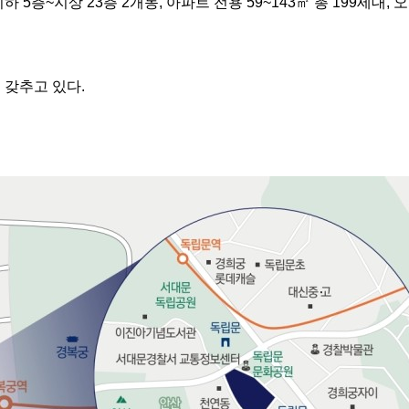
5층~지상 23층 2개동, 아파트 전용 59~143㎡ 총 199세대, 오피
 갖추고 있다.