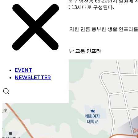
‘
경희궁
유보라
’
는 서울시 서대문구 영천동 69-20번지 일원에 지하 
A 3세대, 84㎡ B 50세대, 84㎡C 13세대로 구성된다.
서울의 최중심인 4대문 안에 위치한 만큼 풍부한 생활 인프라를
더블역세권과
직주근접의
뛰어난
교통
인프라
EVENT
NEWSLETTER