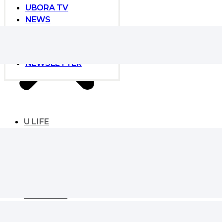
UBORA TV
NEWS
NEWS
GLOBAL DEVELOPER
EVENT
NEWSLETTER
U LIFE
UBORA LIFE
ESSENTIAL
SIGNATURE
KAIVE CORE
LANDMARK
MASTER’s VIEW
LIFESTYLE
MONEY & HOUSING
TREND