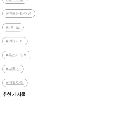
#반도문화재단
#카이브
#인테리어
#홈스타일링
#부동산
#반월당역
추천 게시물