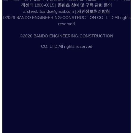
객센터
1800-0015 |
콘텐츠 참여 및 구독 관련 문의
archiveb.bando@gmail.com |
개인정보처리방침
©2026 BANDO ENGINEERING·CONSTRUCTION CO. LTD.All rights
reserved
©2026 BANDO ENGINEERING·CONSTRUCTION
CO. LTD.All rights reserved