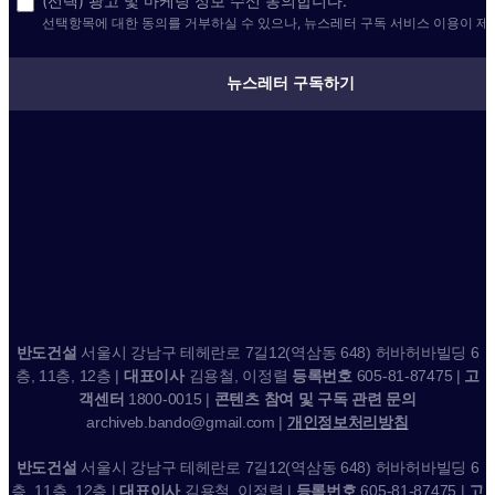
(선택) 광고 및 마케팅 정보 수신 동의합니다.
선택항목에 대한 동의를 거부하실 수 있으나, 뉴스레터 구독 서비스 이용이 제
뉴스레터 구독하기
반도건설
서울시 강남구 테헤란로 7길12(역삼동 648) 허바허바빌딩 6
층, 11층, 12층 |
대표이사
김용철, 이정렬
등록번호
605-81-87475 |
고
객센터
1800-0015 |
콘텐츠 참여 및 구독 관련 문의
archiveb.bando@gmail.com |
개인정보처리방침
반도건설
서울시 강남구 테헤란로 7길12(역삼동 648) 허바허바빌딩 6
층, 11층, 12층 |
대표이사
김용철, 이정렬 |
등록번호
605-81-87475 |
고