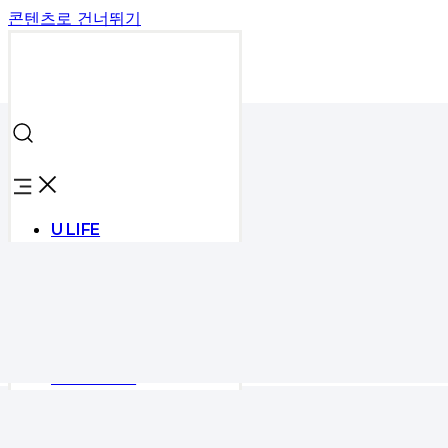
콘텐츠로 건너뛰기
U LIFE
UBORA LIFE
CULTURE
ESSENTIAL
SIGNATURE
KAIVE CORE
똥개작가의 힐링 전시, 장
LANDMARK
MASTER’s VIEW
U LIFE
LIFESTYLE
는 순간’
UBORA LIFE
MONEY & HOUSING
ESSENTIAL
TREND
SIGNATURE
URBAN PLAY
KAIVE CORE
CULTURE
LANDMARK
UBORA TV
MASTER’s VIEW
NEWS
LIFESTYLE
Prev
NEWS
MONEY & HOUSING
Next
GLOBAL DEVELOPER
TREND
URBAN PLAY