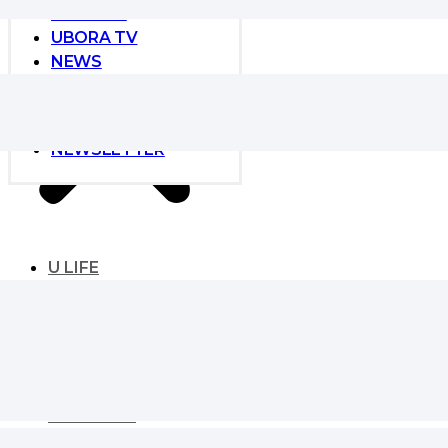
CULTURE
UBORA TV
NEWS
NEWS
GLOBAL DEVELOPER
EVENT
NEWSLETTER
U LIFE
UBORA LIFE
ESSENTIAL
SIGNATURE
KAIVE CORE
LANDMARK
MASTER’s VIEW
LIFESTYLE
MONEY & HOUSING