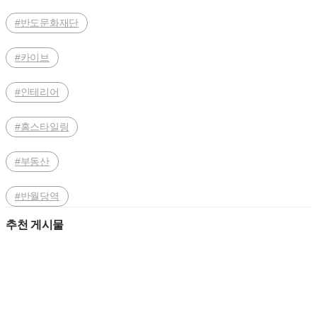
#반도문화재단
#카이브
#인테리어
#홈스타일링
#부동산
#반월당역
추천 게시물