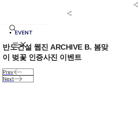
콘
텐
츠
로
건
EVENT
너
반도건설 웹진 ARCHIVE B.
봄맞
뛰
기
이 벚꽃 인증사진 이벤트
Prev
Next