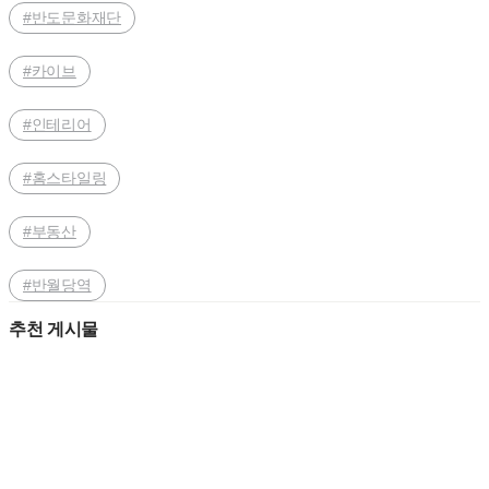
#반도문화재단
#카이브
#인테리어
#홈스타일링
#부동산
#반월당역
추천 게시물