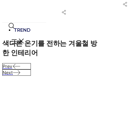
콘
텐
츠
로
건
TREND
너
색다른 온기를 전하는
겨울철 방
뛰
기
한 인테리어
Prev
Next