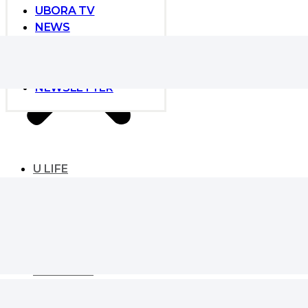
UBORA TV
NEWS
NEWS
GLOBAL DEVELOPER
EVENT
NEWSLETTER
U LIFE
UBORA LIFE
ESSENTIAL
SIGNATURE
KAIVE CORE
LANDMARK
MASTER’s VIEW
LIFESTYLE
MONEY & HOUSING
TREND