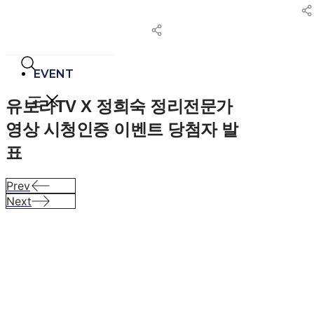
콘
텐
츠
로
건
EVENT
너
유보라TV X 정희숙 정리전문가
뛰
기
영상 시청인증 이벤트 당첨자 발
표
Prev
Next